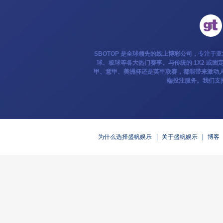
SBOTOP 是全球领先的线上博彩公司，专注于
球、板球等各大热门赛事。与传统的 1X2 或
甲、意甲、美洲杯还是英甲联赛，都能带来激动人
端投注服务。我们支
为什么选择盛帆娱乐
关于盛帆娱乐
博客